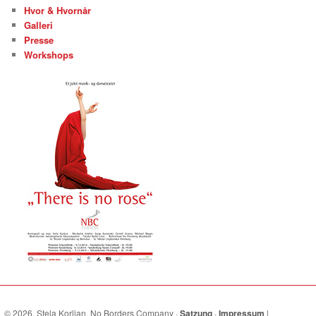
Hvor & Hvornår
Galleri
Presse
Workshops
© 2026, Stela Korljan, No Borders Company ·
Satzung
·
Impressum
|