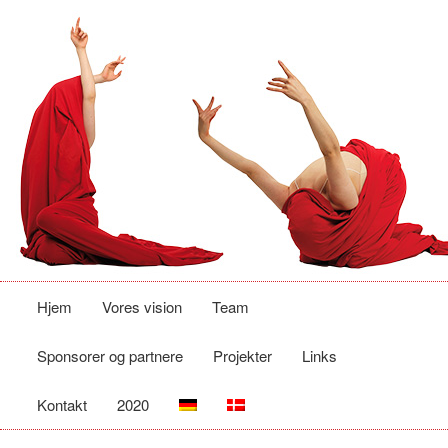
Hovedmenu
Fortsæt
Hjem
Vores vision
Team
til
Sponsorer og partnere
Projekter
Links
primært
Kontakt
2020
indhold