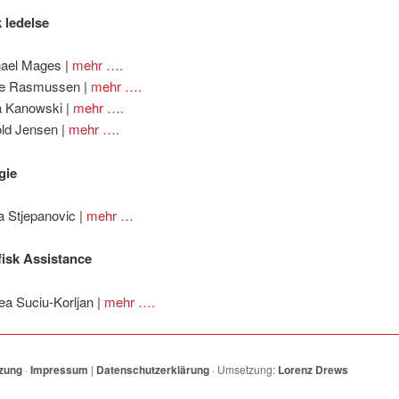
 ledelse
ael Mages |
mehr ….
te Rasmussen |
mehr ….
a Kanowski |
mehr ….
ld Jensen |
mehr ….
gie
a Stjepanovic |
mehr …
isk Assistance
ea Suciu-Korljan |
mehr ….
zung
·
Impressum
|
Datenschutzerklärung
· Umsetzung:
Lorenz Drews