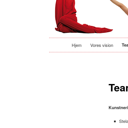
Hovedmenu
Te
Hjem
Fortsæt
Vores vision
til
primært
Te
indhold
Kunstneri
Stel