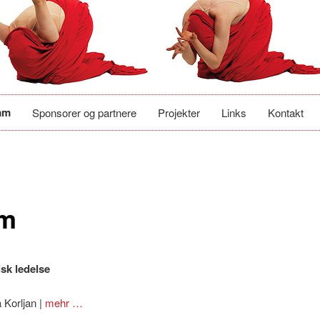
am
Sponsorer og partnere
Projekter
Links
Kontakt
am
sk ledelse
a Korljan |
mehr …