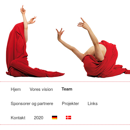
Hovedmenu
Fortsæt
Team
Hjem
Vores vision
til
Sponsorer og partnere
Projekter
Links
primært
Kontakt
2020
indhold